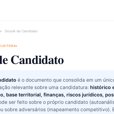
→
Dossiê de Candidato
 ELEITORAL
de Candidato
ndidato
é o documento que consolida em um único 
mação relevante sobre uma candidatura:
histórico e
o, base territorial, finanças, riscos jurídicos, p
ode ser feito sobre o próprio candidato (autoanáli
 ou sobre adversários (mapeamento competitivo).