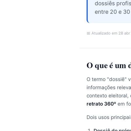
dossiês profi
entre 20 e 30
📅 Atualizado em 28 abr
O que é um d
O termo "dossiê" v
informações releva
contexto eleitora
retrato 360º
em fo
Dois usos principai
Dossiê do próp