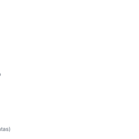
o
tas)