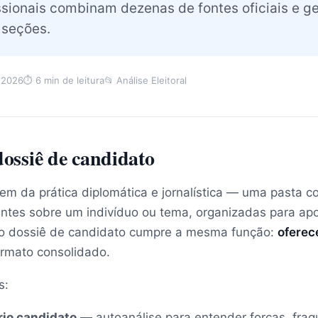
ssionais combinam dezenas de fontes oficiais e 
 seções.
 2026
⏱ 6 min de leitura
📂 Análise Eleitoral
ossiê de candidato
em da prática diplomática e jornalística — uma pasta 
ntes sobre um indivíduo ou tema, organizadas para apo
l, o dossiê de candidato cumpre a mesma função:
oferec
rmato consolidado.
s:
rio candidato
— autoanálise para entender forças, fraq