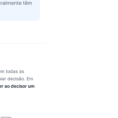
geralmente têm
com todas as
iar decisão. Em
er ao decisor um
uezas,