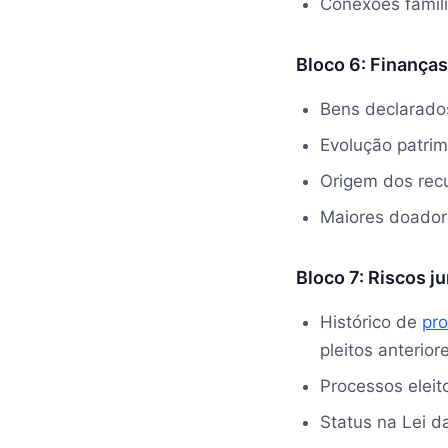
Conexões familia
Bloco 6: Finanças
Bens declarados
Evolução patrim
Origem dos rec
Maiores doadore
Bloco 7: Riscos ju
Histórico de
pr
pleitos anterior
Processos eleit
Status na Lei d