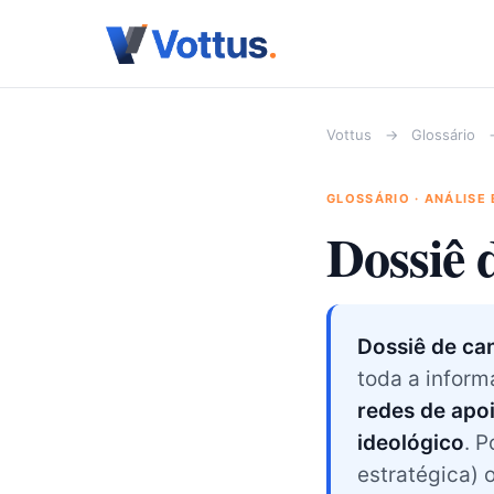
Vottus
→
Glossário
GLOSSÁRIO · ANÁLISE
Dossiê 
Dossiê de ca
toda a infor
redes de apoi
ideológico
. P
estratégica)