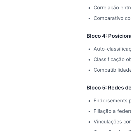
Correlação entre
Comparativo co
Bloco 4: Posicio
Auto-classifica
Classificação 
Compatibilida
Bloco 5: Redes d
Endorsements pú
Filiação a fede
Vinculações co