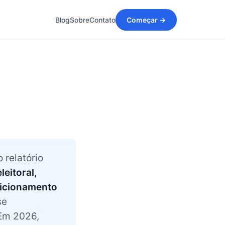
Blog
Sobre
Contato
Começar →
relatório
leitoral,
osicionamento
se
 Em 2026,