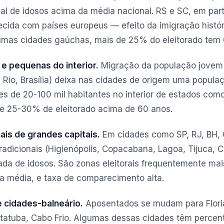
al de idosos acima da média nacional. RS e SC, em part
recida com países europeus — efeito da imigração histór
umas cidades gaúchas, mais de 25% do eleitorado tem
e pequenas do interior.
Migração da população jovem
, Rio, Brasília) deixa nas cidades de origem uma popula
es de 20-100 mil habitantes no interior de estados co
e 25-30% de eleitorado acima de 60 anos.
nais de grandes capitais.
Em cidades como SP, RJ, BH, C
tradicionais (Higienópolis, Copacabana, Lagoa, Tijuca, 
da de idosos. São zonas eleitorais frequentemente mai
 média, e taxa de comparecimento alta.
o e cidades-balneário.
Aposentados se mudam para Floria
atuba, Cabo Frio. Algumas dessas cidades têm percent