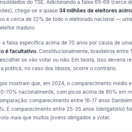
solidados do TSE. Adicionando a faixa 65-69 (cerca de
lhões), chega-se a quase
34 milhões de eleitores acim
isso é cerca de 22% de todo o eleitorado nacional — um
eleitor maduro.
 a faixa específica acima de 70 anos por causa de uma 
to é facultativo
. Constitucionalmente, brasileiros entre
scolher se vão votar ou não. Em teoria, isso deveria re
 prática, no caso dos idosos, ocorre o contrário.
ípio mostram que, em 2024, o comparecimento médio en
 60-70% nacionalmente, com picos acima de 80% em m
a comparação: comparecimento entre 16-17 anos (também 
. E comparecimento entre 25-35 anos (obrigatório) f
vota mais
que muitos jovens obrigados a votar.