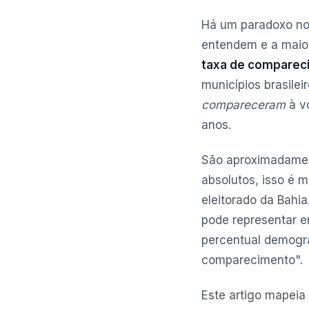
Há um paradoxo no 
entendem e a maior
taxa de compareci
municípios brasile
compareceram
à vo
anos.
São aproximadam
absolutos, isso é m
eleitorado da Bahi
pode representar e
percentual demográ
comparecimento".
Este artigo mapeia 