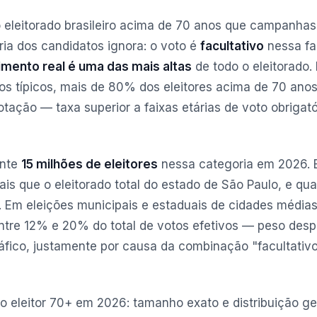
eleitorado brasileiro acima de 70 anos que campanhas 
ia dos candidatos ignora: o voto é
facultativo
nessa fai
mento real é uma das mais altas
de todo o eleitorado
iros típicos, mais de 80% dos eleitores acima de 70 ano
tação — taxa superior a faixas etárias de voto obrigat
ente
15 milhões de eleitores
nessa categoria em 2026. 
ais que o eleitorado total do estado de São Paulo, e qu
a. Em eleições municipais e estaduais de cidades média
ntre 12% e 20% do total de votos efetivos — peso desp
fico, justamente por causa da combinação "facultativo
o eleitor 70+ em 2026: tamanho exato e distribuição geo