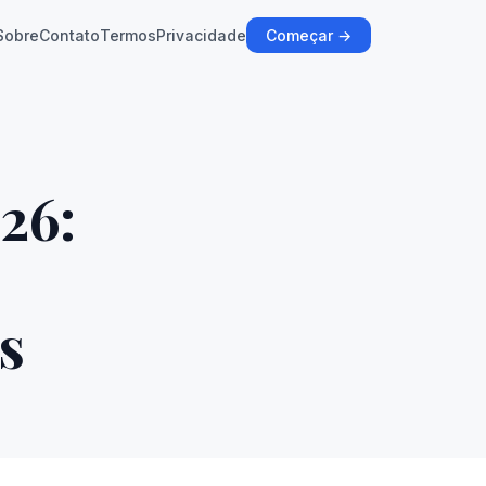
Sobre
Contato
Termos
Privacidade
Começar →
26:
s