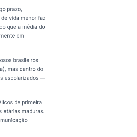
go prazo,
 de vida menor faz
ico que a média do
almente em
osos brasileiros
a), mas dentro do
s escolarizados —
licos de primeira
s etárias maduras.
comunicação