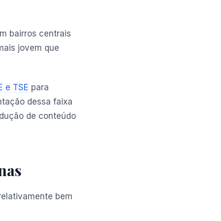
m bairros centrais
 mais jovem que
E e TSE
para
ntação dessa faixa
odução de conteúdo
rnas
 relativamente bem