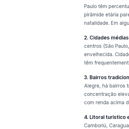
Paulo têm percentu
pirâmide etária pa
natalidade. Em alg
2. Cidades médias 
centros (São Paulo
envelhecida. Cidad
têm frequentement
3. Bairros tradicio
Alegre, há bairros 
concentração eleva
com renda acima da
4. Litoral turístic
Camboriú, Caraguat