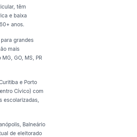
icular, têm
ica e baixa
 60+ anos.
 para grandes
ção mais
mo MG, GO, MS, PR
uritiba e Porto
Centro Cívico) com
s escolarizadas,
nópolis, Balneário
ual de eleitorado