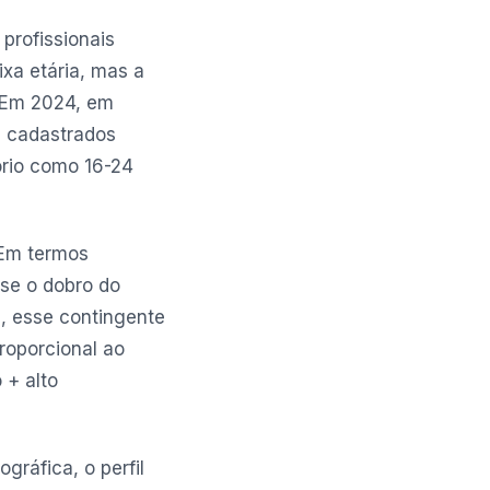
profissionais
xa etária, mas a
. Em 2024, em
s cadastrados
ório como 16-24
Em termos
ase o dobro do
s, esse contingente
roporcional ao
 + alto
gráfica, o perfil