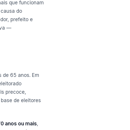
nais que funcionam
r causa do
dor, prefeito e
iva —
s de 65 anos. Em
leitorado
is precoce,
base de eleitores
70 anos ou mais
,