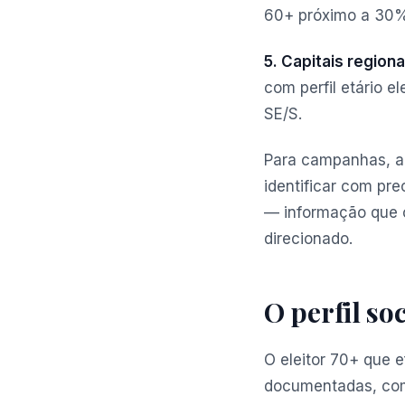
60+ próximo a 30%,
5. Capitais region
com perfil etário 
SE/S.
Para campanhas, a
identificar com pr
— informação que o
direcionado.
O perfil s
O eleitor 70+ que 
documentadas, com