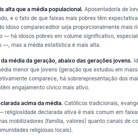
s alta que a média populacional.
Aposentadoria de lon
do, e o fato de que faixas mais pobres têm expectativa
do idoso compareceditor seja proporcionalmente mais r
to — há idosos pobres em volume significativo, especi
 —, mas a média estatística é mais alta.
 da média da geração, abaixo das gerações jovens.
Id
média menor que jovens (geração que estudou em mass
fetivamente comparece, há sobrerepresentação dos mai
têm engajamento cívico mais ativo.
eclarada acima da média.
Católicos tradicionais, evangé
 — religiosidade declarada ativa é mais comum em faixa
emas mobilizadores (família, valores) quanto canais de 
comunidades religiosas locais).