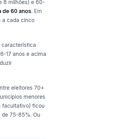
 8 milhões) e 60-
a de 60 anos
. Em
a a cada cinco
característica
 16-17 anos e acima
duzir
tre eleitores 70+
unicípios menores
facultativo) ficou
oi de 75-85%. Ou