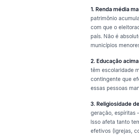
1. Renda média mai
patrimônio acumula
com que o eleitora
país. Não é absolu
municípios menores
2. Educação acima
têm escolaridade 
contingente que e
essas pessoas man
3. Religiosidade d
geração, espíritas
Isso afeta tanto t
efetivos (igrejas, 